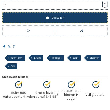
Bestellen
yachticon
gram
reiniger
teak
cleaner
770
Shipsworld.nl bied:
Retourneren
Ruim 850
Gratis levering
binnen 14
Veilig betalen
watersportartikelen
vanaf €49,95*
dagen