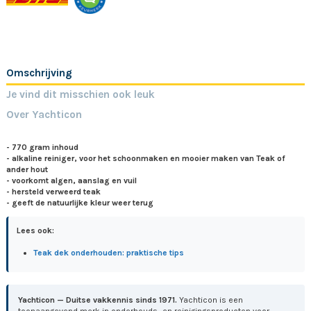
Omschrijving
Je vind dit misschien ook leuk
Over Yachticon
- 770 gram inhoud
- alkaline reiniger, voor het schoonmaken en mooier maken van Teak of
ander hout
- voorkomt algen, aanslag en vuil
- hersteld verweerd teak
- geeft de natuurlijke kleur weer terug
Lees ook:
Teak dek onderhouden: praktische tips
Yachticon — Duitse vakkennis sinds 1971.
Yachticon is een
toonaangevend merk in onderhouds- en reinigingsproducten voor