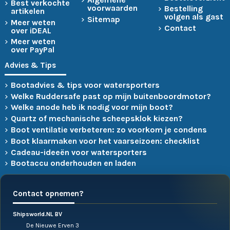
Best verkochte
voorwaarden
Bestelling
artikelen
volgen als gast
Sitemap
Meer weten
Contact
over iDEAL
Meer weten
over PayPal
Advies & Tips
Bootadvies & tips voor watersporters
Welke Ruddersafe past op mijn buitenboordmotor?
Welke anode heb ik nodig voor mijn boot?
Quartz of mechanische scheepsklok kiezen?
Boot ventilatie verbeteren: zo voorkom je condens
Boot klaarmaken voor het vaarseizoen: checklist
Cadeau-ideeën voor watersporters
Bootaccu onderhouden en laden
Contact opnemen?
Shipsworld.NL BV
De Nieuwe Erven 3