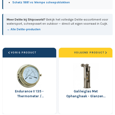
Schatz 1881 vs Wempe scheepsklokken
Meer Delite bij Shipsworld?
Bekijk het volledige Delite-assortiment voor
watersport, scheepvaart en outdoor — direct uit eigen voorraad in Cuijk.
→ Alle Delite-producten
VORIG PRODUCT
VOLGEND PRODUCT
Endurance II 135 -
Galileiglas Met
Thermometer /
Ophanghaak - Glanzend
Hygrometer - Messing -
RVS
178 mm