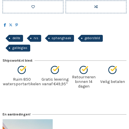
delite
rvs
ophanghaak
geborsteld
galileiglas
Shipsworld.nl bied:
Retourneren
Ruim 850
Gratis levering
binnen 14
Veilig betalen
watersportartikelen
vanaf €49,95*
dagen
En aanbiedingen!