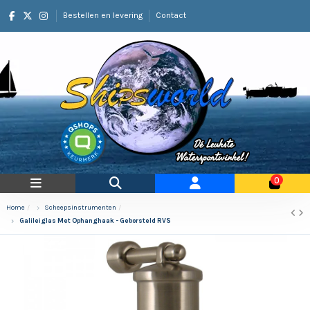
Bestellen en levering
Contact
0
Home
Scheepsinstrumenten
Galileiglas Met Ophanghaak - Geborsteld RVS