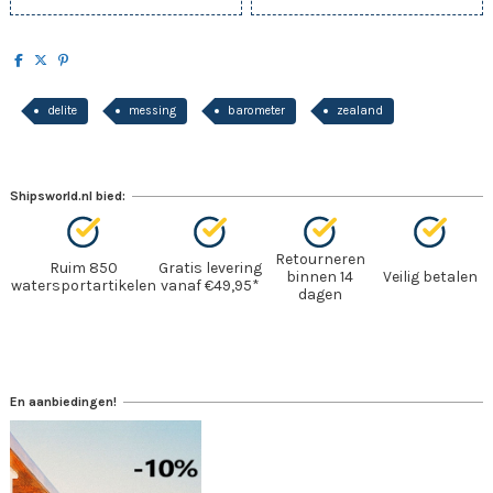
delite
messing
barometer
zealand
Shipsworld.nl bied:
Retourneren
Ruim 850
Gratis levering
binnen 14
Veilig betalen
watersportartikelen
vanaf €49,95*
dagen
En aanbiedingen!