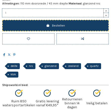
Afmetingen:
110 mm doorsnede / 45 mm diepte
Materiaal:
glanzend rvs
Bestellen
delite
rvs
glanzend
zealand
quartz
klok
Shipsworld.nl bied:
Retourneren
Ruim 850
Gratis levering
binnen 14
Veilig betalen
watersportartikelen
vanaf €49,95*
dagen