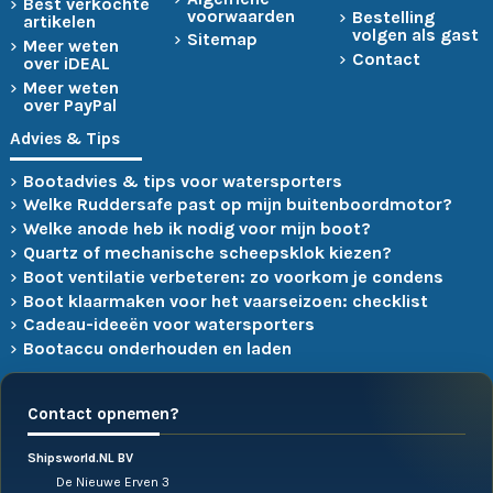
Best verkochte
voorwaarden
Bestelling
artikelen
volgen als gast
Sitemap
Meer weten
Contact
over iDEAL
Meer weten
over PayPal
Advies & Tips
Bootadvies & tips voor watersporters
Welke Ruddersafe past op mijn buitenboordmotor?
Welke anode heb ik nodig voor mijn boot?
Quartz of mechanische scheepsklok kiezen?
Boot ventilatie verbeteren: zo voorkom je condens
Boot klaarmaken voor het vaarseizoen: checklist
Cadeau-ideeën voor watersporters
Bootaccu onderhouden en laden
Contact opnemen?
Shipsworld.NL BV
De Nieuwe Erven 3