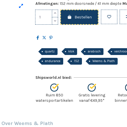
Afmetingen:
152 mm doorsnede / 41 mm diepte
Ma
Bestellen
quartz
klok
arabisch
verchro
endurance
152
Weems & Plath
Shipsworld.nl bied:
Ruim 850
Gratis levering
Reto
watersportartikelen
vanaf €49,95*
binnen
Over Weems & Plath