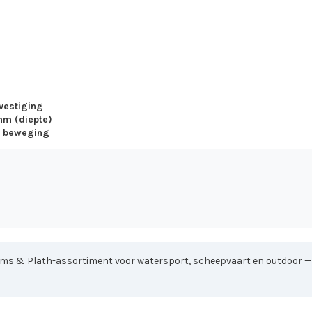
vestiging
mm (diepte)
n beweging
ems & Plath-assortiment voor watersport, scheepvaart en outdoor — di