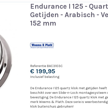
Endurance I 125 - Quart
Getijden - Arabisch - V
152 mm
Referentie
BAC3103C
€ 199,95
Inclusief belasting
De Endurance I 125 quartz klok met getijden heeft
beschikt over een Slide-n-Lock montagesysteem 
bevestiging. De Endurance I 125 quartz klok met g
merk Weems & Plath. Deze serie is weerbestendig,
klok buitenshuis gebruiken!