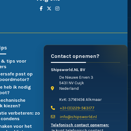
ips
Contact opnemen?
 & tips voor
ers
Shipsworld.NL BV
ersafe past op
De Nieuwe Erven 3
nboordmotor?
5431 NV Cuijk
e heb ik nodig
Nederland
boot?
KvK: 37161456 Alkmaar
mechanische
k kiezen?
+31-(0)229-563177
atie verbeteren: zo
info@shipsworld.nl
 condens
Telefonisch contact opnemen:
maken voor het
Je kunt telefonisch contact