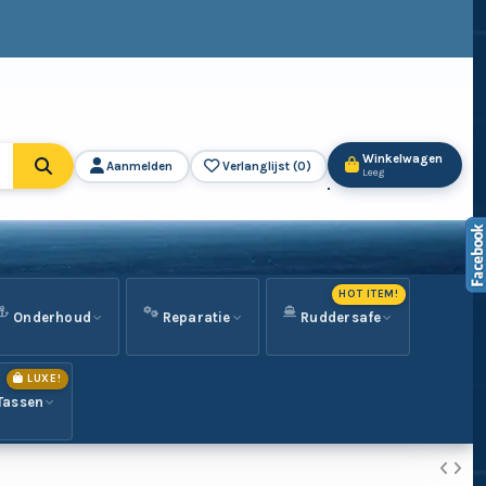
Winkelwagen
Aanmelden
Verlanglijst (
0
)
Leeg
HOT ITEM!
Onderhoud
Reparatie
Ruddersafe
LUXE!
Tassen