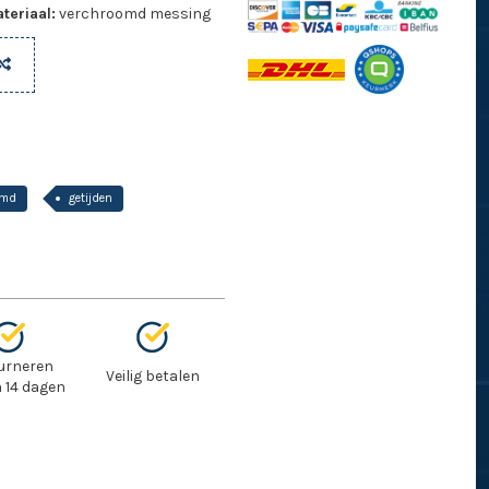
teriaal:
verchroomd messing
omd
getijden
urneren
Veilig betalen
 14 dagen