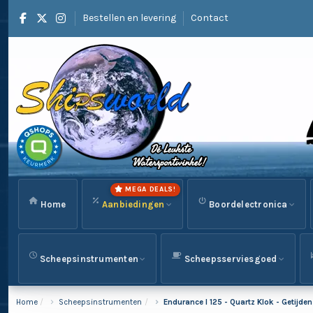
Bestellen en levering
Contact
MEGA DEALS!
Home
Aanbiedingen
Boordelectronica
Scheepsinstrumenten
Scheepsserviesgoed
Home
Scheepsinstrumenten
Endurance I 125 - Quartz Klok - Getijd