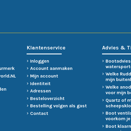
Klantenservice
Advies & T
Inloggen
Bootadvies
watersport
urmerk
Account aanmaken
Welke Rudd
world.NL
Mijn account
mijn buite
Identiteit
Welke anod
den
Adressen
voor mijn 
Besteloverzicht
Quartz of 
scheepsklo
Bestelling volgen als gast
Boot ventil
Contact
voorkom je
Boot klaar