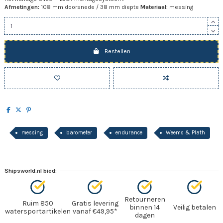
Afmetingen:
108 mm doorsnede / 38 mm diepte
Materiaal:
messing
Bestellen
messing
barometer
endurance
Weems & Plath
Shipsworld.nl bied:
Retourneren
Ruim 850
Gratis levering
binnen 14
Veilig betalen
watersportartikelen
vanaf €49,95*
dagen