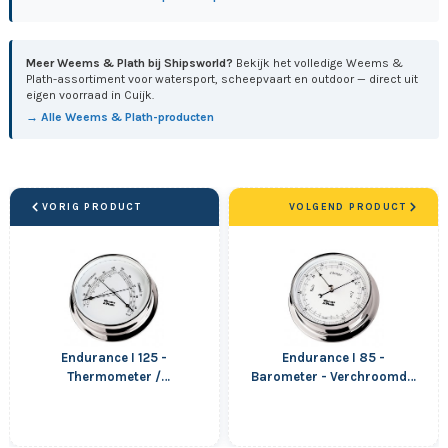
Meer Weems & Plath bij Shipsworld?
Bekijk het volledige Weems &
Plath-assortiment voor watersport, scheepvaart en outdoor — direct uit
eigen voorraad in Cuijk.
→ Alle Weems & Plath-producten
VORIG PRODUCT
VOLGEND PRODUCT
Endurance I 125 -
Endurance I 85 -
Thermometer /
Barometer - Verchroomd -
Hygrometer - Verchroomd
108 mm
- 152 mm