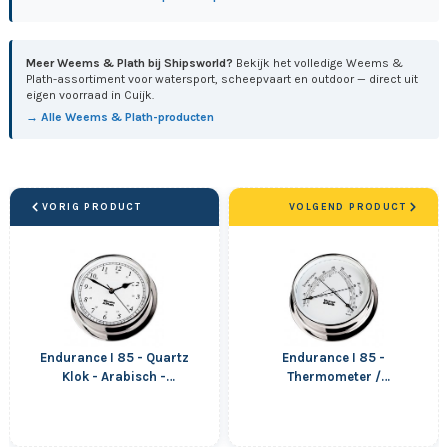
Meer Weems & Plath bij Shipsworld?
Bekijk het volledige Weems &
Plath-assortiment voor watersport, scheepvaart en outdoor — direct uit
eigen voorraad in Cuijk.
→ Alle Weems & Plath-producten
VORIG PRODUCT
VOLGEND PRODUCT
Endurance I 85 - Quartz
Endurance I 85 -
Klok - Arabisch -
Thermometer /
Verchroomd - 108 mm
Hygrometer - Verchroomd
- 108 mm