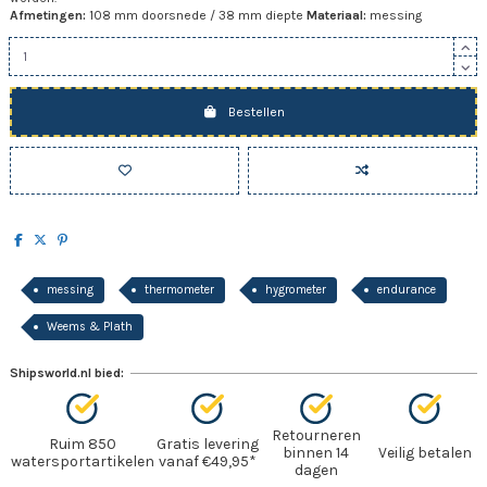
Afmetingen:
108 mm doorsnede / 38 mm diepte
Materiaal:
messing
Bestellen
messing
thermometer
hygrometer
endurance
Weems & Plath
Shipsworld.nl bied:
Retourneren
Ruim 850
Gratis levering
binnen 14
Veilig betalen
watersportartikelen
vanaf €49,95*
dagen