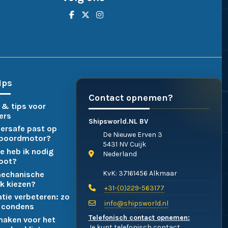
ips
Contact opnemen?
 & tips voor
ers
Shipsworld.NL BV
ersafe past op
De Nieuwe Erven 3
nboordmotor?
5431 NV Cuijk
e heb ik nodig
Nederland
boot?
KvK: 37161456 Alkmaar
mechanische
k kiezen?
+31-(0)229-563177
atie verbeteren: zo
info@shipsworld.nl
 condens
Telefonisch contact opnemen:
maken voor het
Je kunt telefonisch contact