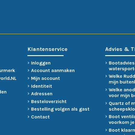
Klantenservice
Advies & T
Inloggen
Bootadvies
watersport
urmerk
Account aanmaken
Welke Rudd
world.NL
Mijn account
mijn buite
Identiteit
Welke anod
den
Adressen
voor mijn 
Besteloverzicht
Quartz of 
scheepsklo
Bestelling volgen als gast
Boot ventil
Contact
voorkom je
Boot klaar