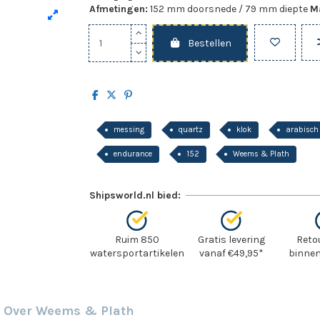
Afmetingen:
152 mm doorsnede / 79 mm diepte
Ma
Bestellen
messing
quartz
klok
arabisch
endurance
152
Weems & Plath
Shipsworld.nl bied:
Ruim 850
Gratis levering
Reto
watersportartikelen
vanaf €49,95*
binnen
Over Weems & Plath