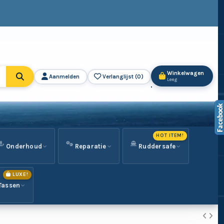
Winkelwagen
Aanmelden
Verlanglijst (
0
)
Leeg
HOT ITEM!
Onderhoud
Reparatie
Ruddersafe
LUXE!
Tassen