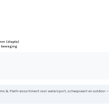
 mm (diepte)
n beweging
ems & Plath-assortiment voor watersport, scheepvaart en outdoor — di