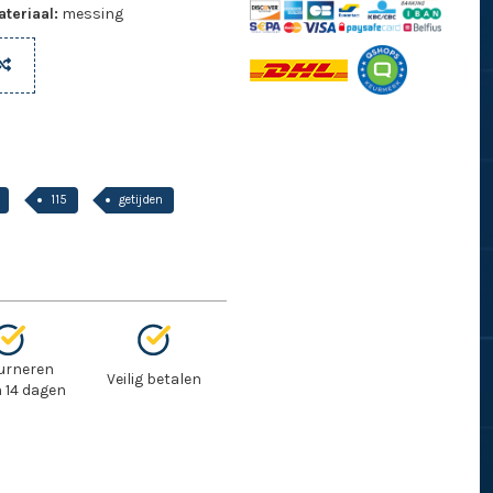
teriaal:
messing
115
getijden
urneren
Veilig betalen
 14 dagen