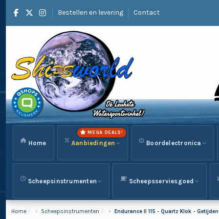
Bestellen en levering
Contact
MEGA DEALS!
Home
Aanbiedingen
Boordelectronica
Scheepsinstrumenten
Scheepsserviesgoed
Home
Scheepsinstrumenten
Endurance II 115 - Quartz Klok - Getijd