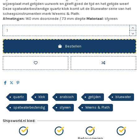
wijzerplaat met getijden uurwerk en geeft goed de tijd en het getijde weer!
Deze spatwaterbestendige quartz klok komt uit de Bluewater serie van het
scheepsinstrumenten merk Weems & Plath.
Afmetingen:
140 mm doorsnede / 73 mm diepte
Materiaal:
styreen
Bestellen
quartz
klok
arabisch
getijden
bluewater
spatwaterbestendig
styreen
Weems & Plath
Shipsworld.nl bied:
Retourneren