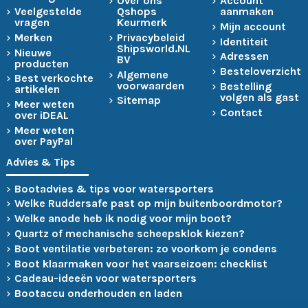
Over ons
Account
Veelgestelde
Qshops
aanmaken
vragen
Keurmerk
Mijn account
Merken
Privacybeleid
Identiteit
Shipsworld.NL
Nieuwe
Adressen
BV
producten
Besteloverzicht
Algemene
Best verkochte
voorwaarden
Bestelling
artikelen
volgen als gast
Sitemap
Meer weten
Contact
over iDEAL
Meer weten
over PayPal
Advies & Tips
Bootadvies & tips voor watersporters
Welke Ruddersafe past op mijn buitenboordmotor?
Welke anode heb ik nodig voor mijn boot?
Quartz of mechanische scheepsklok kiezen?
Boot ventilatie verbeteren: zo voorkom je condens
Boot klaarmaken voor het vaarseizoen: checklist
Cadeau-ideeën voor watersporters
Bootaccu onderhouden en laden