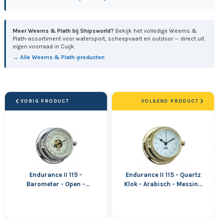
Meer Weems & Plath bij Shipsworld?
Bekijk het volledige Weems &
Plath-assortiment voor watersport, scheepvaart en outdoor — direct uit
eigen voorraad in Cuijk.
→ Alle Weems & Plath-producten
VORIG PRODUCT
VOLGEND PRODUCT
Endurance II 115 -
Endurance II 115 - Quartz
Barometer - Open -
Klok - Arabisch - Messing
Verchroomd - 152 mm
- 152 mm