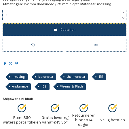
Afmetingen:
152 mm doorsnede / 79 mm diepte
Materiaal:
messing
Bestellen
messing
barometer
thermometer
115
endurance
152
Weems & Plath
Shipsworld.nl bied:
Retourneren
Ruim 850
Gratis levering
binnen 14
Veilig betalen
watersportartikelen
vanaf €49,95*
dagen