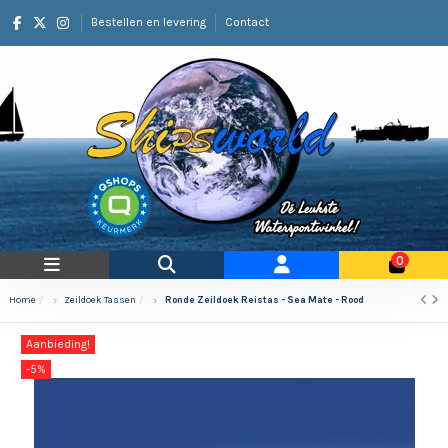
Bestellen en levering
Contact
0
Home
Zeildoek Tassen
Ronde Zeildoek Reistas - Sea Mate - Rood
Aanbieding!
-5%