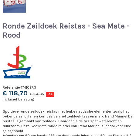
Ronde Zeildoek Reistas - Sea Mate -
Rood
Referentie
TM1027.3
€ 118,70
€ 124,95
-5%
Inclusief belasting
Sportieve ronde zeildoek reistas met leuke nautische elementen zoals het
bekende zeilcijfer en kompas van het zeildoek tassen merk Trend Marine! De
reistas is gemaakt van zeildoek! Daardoor is de tas spat waterdicht en
duurzaam. Deze Sea Mate ronde reistas van Trend Marine is ideaal voor elke
gelegenheid.
Afmetingen:
60 cm lengte / 37 cm doorsnede
Inhoud:
ca. 50 liter
Kleur:
wit /