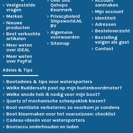
Over ons
Account
Veelgestelde
Qshops
aanmaken
vragen
Keurmerk
Mijn account
Merken
Privacybeleid
Identiteit
Shipsworld.NL
Nieuwe
Adressen
BV
producten
Besteloverzicht
Algemene
Best verkochte
voorwaarden
Bestelling
artikelen
volgen als gast
Sitemap
Meer weten
Contact
over iDEAL
Meer weten
over PayPal
Advies & Tips
Bootadvies & tips voor watersporters
Welke Ruddersafe past op mijn buitenboordmotor?
Welke anode heb ik nodig voor mijn boot?
Quartz of mechanische scheepsklok kiezen?
Boot ventilatie verbeteren: zo voorkom je condens
Boot klaarmaken voor het vaarseizoen: checklist
Cadeau-ideeën voor watersporters
Bootaccu onderhouden en laden