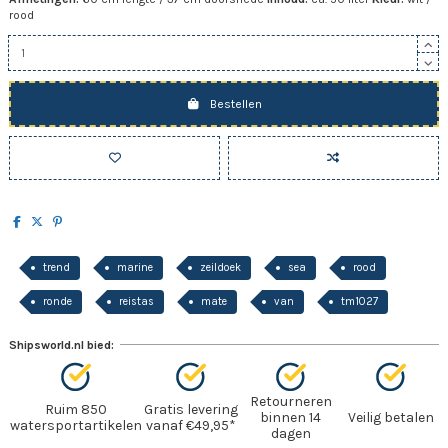
rood
Bestellen
trend
marine
zeildoek
sea
rood
ronde
reistas
mate
van
tm1027
Shipsworld.nl bied:
Retourneren
Ruim 850
Gratis levering
binnen 14
Veilig betalen
watersportartikelen
vanaf €49,95*
dagen