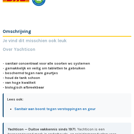
Omschrijving
Je vind dit misschien ook leuk
Over Yachticon
- sanitair concentraat voor alle soorten wc systemen
- gemakkelijk en veilig om tabletten te gebruiken
- beschermd tegen nare geurtjes
-
houd de tank schoon
- van
hoge kwaliteit
- biologisch afbreekbaar
Lees ook:
Sanitair aan boord: tegen verstoppingen en geur
Yachticon — Duitse vakkennis sinds 1971.
Yachticon is een
toonaangevend merk in onderhouds- en reinigingsproducten voor