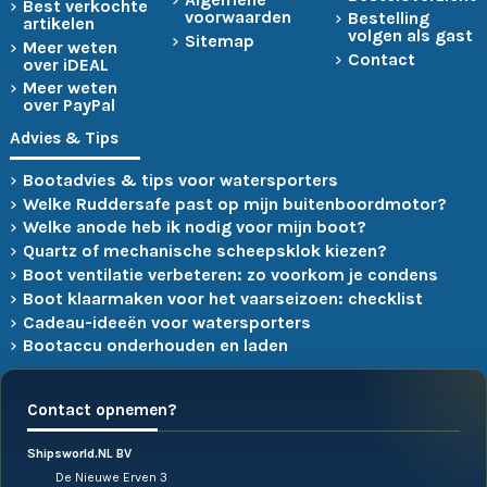
Best verkochte
voorwaarden
Bestelling
artikelen
volgen als gast
Sitemap
Meer weten
Contact
over iDEAL
Meer weten
over PayPal
Advies & Tips
Bootadvies & tips voor watersporters
Welke Ruddersafe past op mijn buitenboordmotor?
Welke anode heb ik nodig voor mijn boot?
Quartz of mechanische scheepsklok kiezen?
Boot ventilatie verbeteren: zo voorkom je condens
Boot klaarmaken voor het vaarseizoen: checklist
Cadeau-ideeën voor watersporters
Bootaccu onderhouden en laden
Contact opnemen?
Shipsworld.NL BV
De Nieuwe Erven 3