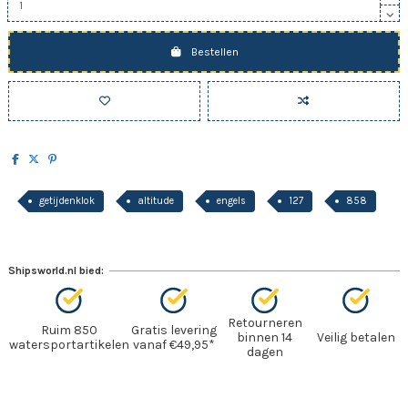
Bestellen
getijdenklok
altitude
engels
127
858
Shipsworld.nl bied:
Retourneren
Ruim 850
Gratis levering
binnen 14
Veilig betalen
watersportartikelen
vanaf €49,95*
dagen