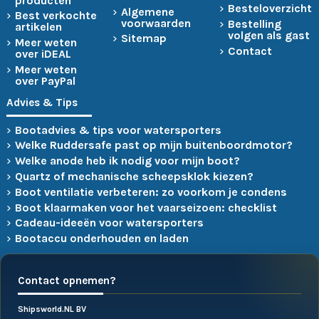
producten
Besteloverzicht
Algemene
Best verkochte
voorwaarden
Bestelling
artikelen
volgen als gast
Sitemap
Meer weten
Contact
over iDEAL
Meer weten
over PayPal
Advies & Tips
Bootadvies & tips voor watersporters
Welke Ruddersafe past op mijn buitenboordmotor?
Welke anode heb ik nodig voor mijn boot?
Quartz of mechanische scheepsklok kiezen?
Boot ventilatie verbeteren: zo voorkom je condens
Boot klaarmaken voor het vaarseizoen: checklist
Cadeau-ideeën voor watersporters
Bootaccu onderhouden en laden
Contact opnemen?
Shipsworld.NL BV