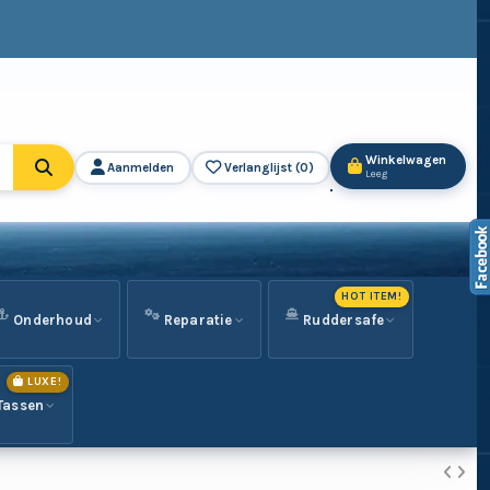
Winkelwagen
Aanmelden
Verlanglijst (
0
)
Leeg
HOT ITEM!
Onderhoud
Reparatie
Ruddersafe
LUXE!
Tassen