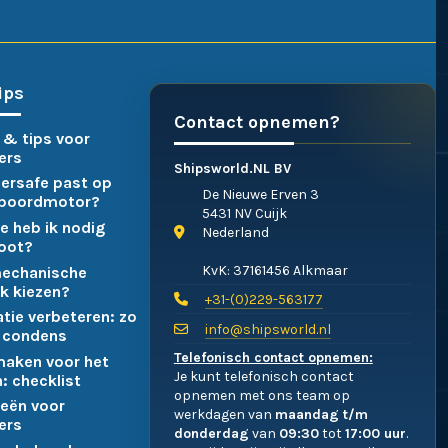
ips
Contact opnemen?
 & tips voor
ers
Shipsworld.NL BV
ersafe past op
De Nieuwe Erven 3
nboordmotor?
5431 NV Cuijk
e heb ik nodig
Nederland
boot?
KvK: 37161456 Alkmaar
mechanische
k kiezen?
+31-(0)229-563177
atie verbeteren: zo
info@shipsworld.nl
 condens
Telefonisch contact opnemen:
maken voor het
Je kunt telefonisch contact
: checklist
opnemen met ons team op
eën voor
werkdagen van
maandag t/m
ers
donderdag
van
09:30
tot
17:00 uur
.