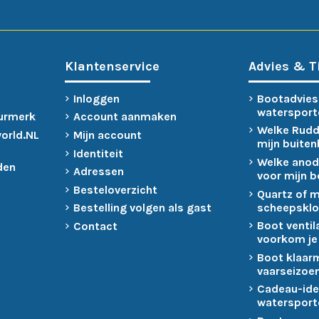
Klantenservice
Advies & T
Inloggen
Bootadvies
watersport
urmerk
Account aanmaken
Welke Rudd
world.NL
Mijn account
mijn buite
Identiteit
Welke anod
den
Adressen
voor mijn 
Besteloverzicht
Quartz of 
scheepsklo
Bestelling volgen als gast
Boot ventil
Contact
voorkom je
Boot klaar
vaarseizoen
Cadeau-ide
watersport