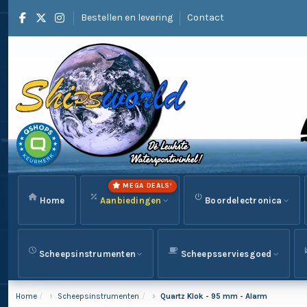
Bestellen en levering
Contact
MEGA DEALS!
Home
Aanbiedingen
Boordelectronica
Scheepsinstrumenten
Scheepsserviesgoed
Home
Scheepsinstrumenten
Quartz Klok - 95 mm - Alarm