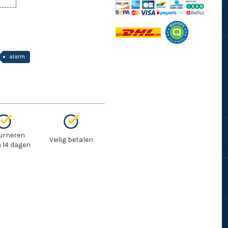
alarm
urneren
Veilig betalen
 14 dagen