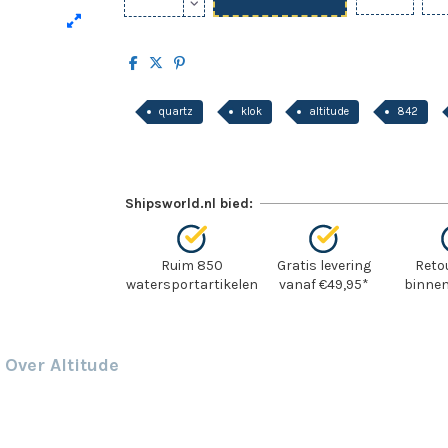
quartz
klok
altitude
842
Shipsworld.nl bied:
Ruim 850
Gratis levering
Reto
watersportartikelen
vanaf €49,95*
binnen
Over Altitude