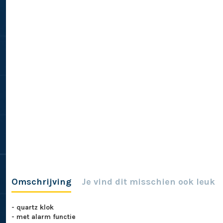
Omschrijving
Je vind dit misschien ook leuk
- quartz klok
- met alarm functie