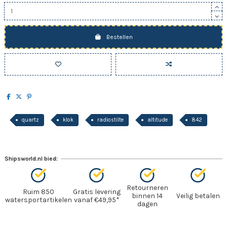
Bestellen
quartz
klok
radiostilte
altitude
842
Shipsworld.nl bied:
Retourneren
Ruim 850
Gratis levering
binnen 14
Veilig betalen
watersportartikelen
vanaf €49,95*
dagen