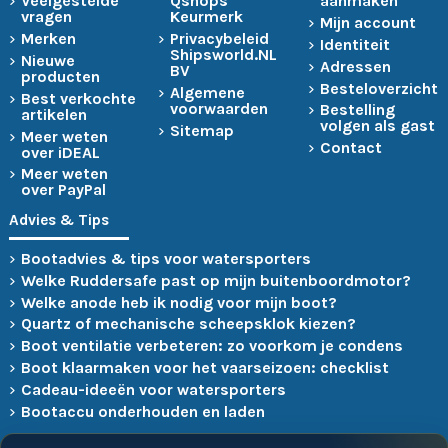
Veelgestelde
Qshops
aanmaken
vragen
Keurmerk
Mijn account
Merken
Privacybeleid
Identiteit
Shipsworld.NL
Nieuwe
Adressen
BV
producten
Besteloverzicht
Algemene
Best verkochte
voorwaarden
Bestelling
artikelen
volgen als gast
Sitemap
Meer weten
Contact
over iDEAL
Meer weten
over PayPal
Advies & Tips
Bootadvies & tips voor watersporters
Welke Ruddersafe past op mijn buitenboordmotor?
Welke anode heb ik nodig voor mijn boot?
Quartz of mechanische scheepsklok kiezen?
Boot ventilatie verbeteren: zo voorkom je condens
Boot klaarmaken voor het vaarseizoen: checklist
Cadeau-ideeën voor watersporters
Bootaccu onderhouden en laden