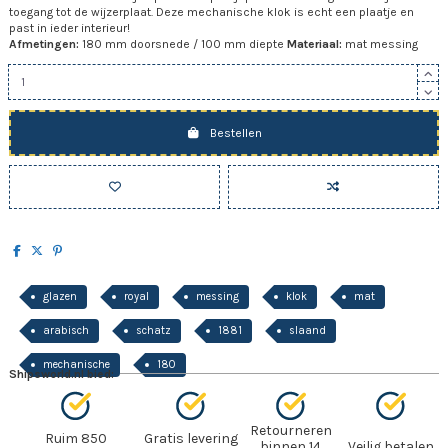
toegang tot de wijzerplaat. Deze mechanische klok is echt een plaatje en
past in ieder interieur!
Afmetingen:
180 mm doorsnede / 100 mm diepte
Materiaal:
mat messing
Bestellen
glazen
royal
messing
klok
mat
arabisch
schatz
1881
slaand
mechanische
180
Shipsworld.nl bied:
Retourneren
Ruim 850
Gratis levering
binnen 14
Veilig betalen