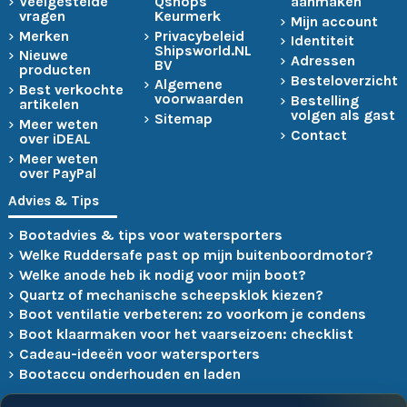
Veelgestelde
Qshops
aanmaken
vragen
Keurmerk
Mijn account
Merken
Privacybeleid
Identiteit
Shipsworld.NL
Nieuwe
Adressen
BV
producten
Besteloverzicht
Algemene
Best verkochte
voorwaarden
Bestelling
artikelen
volgen als gast
Sitemap
Meer weten
Contact
over iDEAL
Meer weten
over PayPal
Advies & Tips
Bootadvies & tips voor watersporters
Welke Ruddersafe past op mijn buitenboordmotor?
Welke anode heb ik nodig voor mijn boot?
Quartz of mechanische scheepsklok kiezen?
Boot ventilatie verbeteren: zo voorkom je condens
Boot klaarmaken voor het vaarseizoen: checklist
Cadeau-ideeën voor watersporters
Bootaccu onderhouden en laden