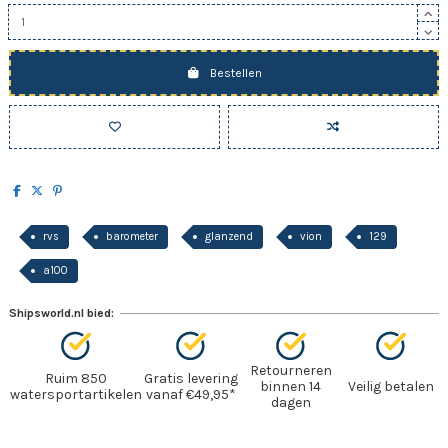
Bestellen
rvs
barometer
glanzend
vion
129
a100
Shipsworld.nl bied:
Retourneren
Ruim 850
Gratis levering
binnen 14
Veilig betalen
watersportartikelen
vanaf €49,95*
dagen