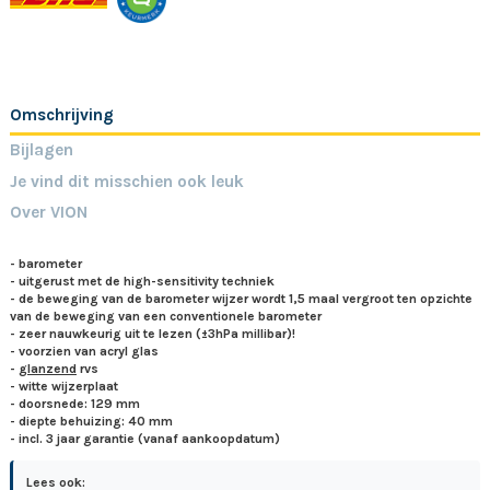
Omschrijving
Bijlagen
Je vind dit misschien ook leuk
Over VION
- barometer
- uitgerust met de high-sensitivity techniek
- de beweging van de barometer wijzer wordt 1,5 maal vergroot ten opzichte
van de beweging van een conventionele barometer
- zeer nauwkeurig uit te lezen (±3hPa millibar)!
- voorzien van acryl glas
-
glanzend
rvs
- witte wijzerplaat
- doorsnede: 129 mm
- diepte behuizing: 40 mm
- incl. 3 jaar garantie (vanaf aankoopdatum)
Lees ook: