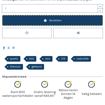
Bestellen
quartz
klok
vion
129
radiostilte
titanium
gekleurd
Shipsworld.nl bied:
Retourneren
Ruim 850
Gratis levering
binnen 14
Veilig betalen
watersportartikelen
vanaf €49,95*
dagen