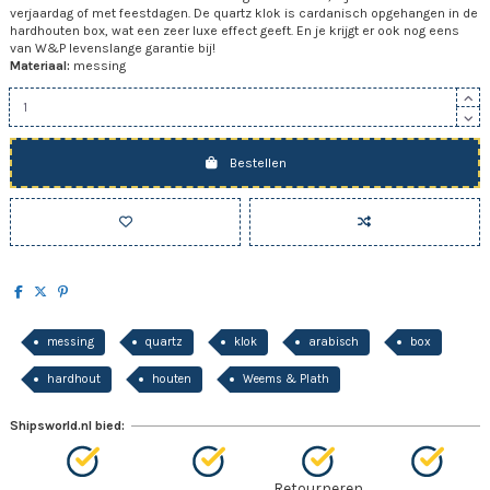
verjaardag of met feestdagen. De quartz klok is cardanisch opgehangen in de
hardhouten box, wat een zeer luxe effect geeft. En je krijgt er ook nog eens
van W&P levenslange garantie bij!
Materiaal:
messing
Bestellen
messing
quartz
klok
arabisch
box
hardhout
houten
Weems & Plath
Shipsworld.nl bied:
Retourneren