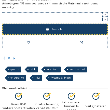
Afmetingen:
152 mm doorsnede / 41 mm diepte
Materiaal:
verchroomd
messing
Bestellen
quartz
klok
arabisch
verchroomd
endurance
152
Weems & Plath
Shipsworld.nl bied:
Retourneren
Ruim 850
Gratis levering
binnen 14
Veilig betalen
watersportartikelen
vanaf €49,95*