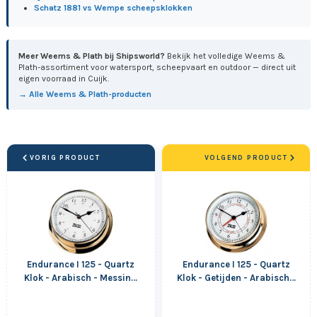
Schatz 1881 vs Wempe scheepsklokken
Meer Weems & Plath bij Shipsworld?
Bekijk het volledige Weems &
Plath-assortiment voor watersport, scheepvaart en outdoor — direct uit
eigen voorraad in Cuijk.
→ Alle Weems & Plath-producten
VORIG PRODUCT
VOLGEND PRODUCT
Endurance I 125 - Quartz
Endurance I 125 - Quartz
Klok - Arabisch - Messing
Klok - Getijden - Arabisch -
- 152 mm
Messing - 152 mm