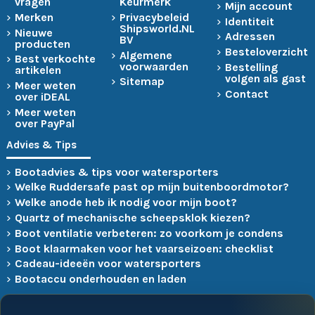
vragen
Keurmerk
Mijn account
Merken
Privacybeleid
Identiteit
Shipsworld.NL
Nieuwe
Adressen
BV
producten
Besteloverzicht
Algemene
Best verkochte
voorwaarden
Bestelling
artikelen
volgen als gast
Sitemap
Meer weten
Contact
over iDEAL
Meer weten
over PayPal
Advies & Tips
Bootadvies & tips voor watersporters
Welke Ruddersafe past op mijn buitenboordmotor?
Welke anode heb ik nodig voor mijn boot?
Quartz of mechanische scheepsklok kiezen?
Boot ventilatie verbeteren: zo voorkom je condens
Boot klaarmaken voor het vaarseizoen: checklist
Cadeau-ideeën voor watersporters
Bootaccu onderhouden en laden