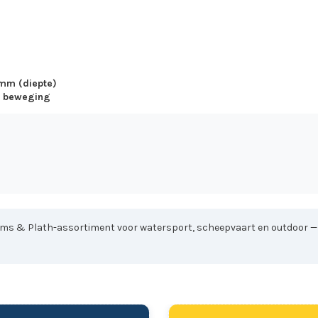
 mm (diepte)
n beweging
ems & Plath-assortiment voor watersport, scheepvaart en outdoor — di