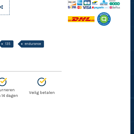
135
endurance
urneren
Veilig betalen
 14 dagen