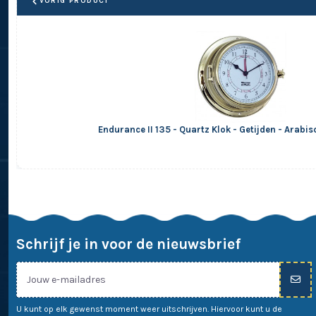
VORIG PRODUCT
Endurance II 135 - Quartz Klok - Getijden - Arabisc
Schrijf je in voor de nieuwsbrief
U kunt op elk gewenst moment weer uitschrijven. Hiervoor kunt u de