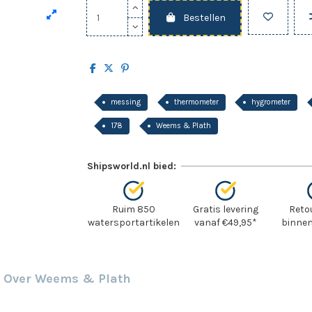
Bestellen
messing
thermometer
hygrometer
178
Weems & Plath
Shipsworld.nl bied:
Ruim 850
Gratis levering
Reto
watersportartikelen
vanaf €49,95*
binnen
Over Weems & Plath