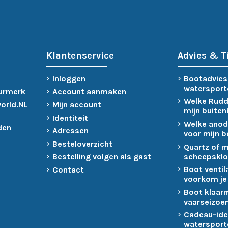
Klantenservice
Advies & T
Inloggen
Bootadvies
watersport
urmerk
Account aanmaken
Welke Rudd
world.NL
Mijn account
mijn buite
Identiteit
Welke anod
den
Adressen
voor mijn 
Besteloverzicht
Quartz of 
scheepsklo
Bestelling volgen als gast
Boot ventil
Contact
voorkom je
Boot klaar
vaarseizoen
Cadeau-ide
watersport