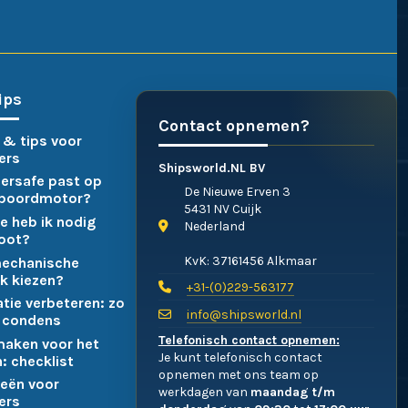
ips
Contact opnemen?
 & tips voor
ers
Shipsworld.NL BV
ersafe past op
De Nieuwe Erven 3
nboordmotor?
5431 NV Cuijk
e heb ik nodig
Nederland
boot?
KvK: 37161456 Alkmaar
mechanische
k kiezen?
+31-(0)229-563177
atie verbeteren: zo
info@shipsworld.nl
 condens
Telefonisch contact opnemen:
maken voor het
Je kunt telefonisch contact
: checklist
opnemen met ons team op
eën voor
werkdagen van
maandag t/m
ers