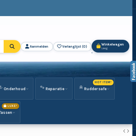
Winkelwagen
Aanmelden
Verlanglijst (
0
)
Leeg
HOT ITEM!
Onderhoud
Reparatie
Ruddersafe
LUXE!
Tassen