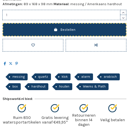
Afmetingen:
89 x 168 x 98 mm
Materiaal:
messing / Amerikaans hardhout
Bestellen
messing
quartz
klok
alarm
arabisch
box
hardhout
houten
Weems & Plath
Shipsworld.nl bied:
Retourneren
Ruim 850
Gratis levering
binnen 14
Veilig betalen
watersportartikelen
vanaf €49,95*
dagen