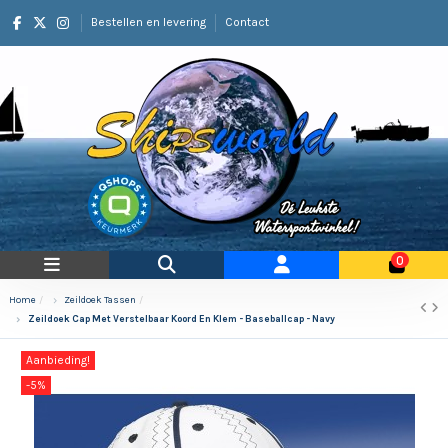
Bestellen en levering
Contact
0
Home
Zeildoek Tassen
Zeildoek Cap Met Verstelbaar Koord En Klem - Baseballcap - Navy
Aanbieding!
-5%