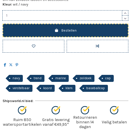
Kleur:
wit / navy
Bestellen
navy
trend
marine
zeildoek
cap
verstelbaar
koord
klem
baseballcap
Shipsworld.nl bied:
Retourneren
Ruim 850
Gratis levering
binnen 14
Veilig betalen
watersportartikelen
vanaf €49,95*
dagen