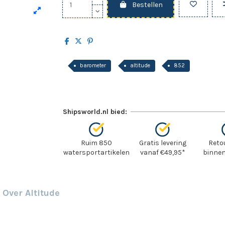
Bestellen
barometer
altitude
852
Shipsworld.nl bied:
Ruim 850
Gratis levering
Reto
watersportartikelen
vanaf €49,95*
binnen
Over Altitude