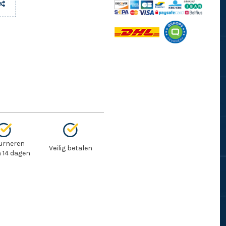
urneren
Veilig betalen
 14 dagen