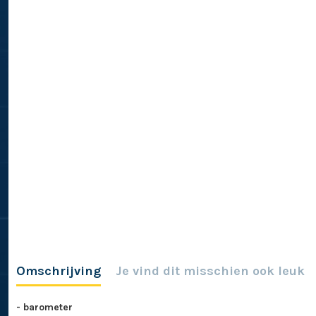
Omschrijving
Je vind dit misschien ook leuk
- barometer