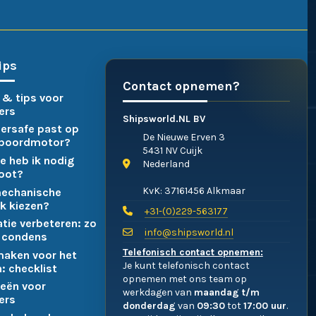
ips
Contact opnemen?
 & tips voor
ers
Shipsworld.NL BV
ersafe past op
De Nieuwe Erven 3
nboordmotor?
5431 NV Cuijk
e heb ik nodig
Nederland
boot?
KvK: 37161456 Alkmaar
mechanische
k kiezen?
+31-(0)229-563177
atie verbeteren: zo
info@shipsworld.nl
 condens
Telefonisch contact opnemen:
maken voor het
Je kunt telefonisch contact
: checklist
opnemen met ons team op
eën voor
werkdagen van
maandag t/m
ers
donderdag
van
09:30
tot
17:00 uur
.