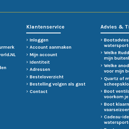
Klantenservice
Advies & T
Inloggen
Bootadvies
watersport
urmerk
Account aanmaken
Welke Rudd
world.NL
Mijn account
mijn buite
Identiteit
Welke anod
den
Adressen
voor mijn 
Besteloverzicht
Quartz of 
scheepsklo
Bestelling volgen als gast
Boot ventil
Contact
voorkom je
Boot klaar
vaarseizoen
Cadeau-ide
watersport