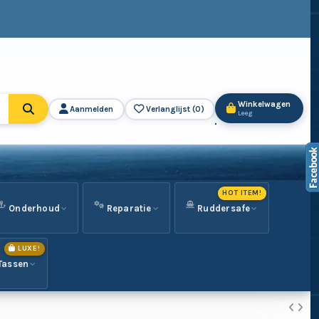
Winkelwagen
Aanmelden
Verlanglijst (
0
)
Leeg
HOT ITEM!
Onderhoud
Reparatie
Ruddersafe
LUXE!
Tassen