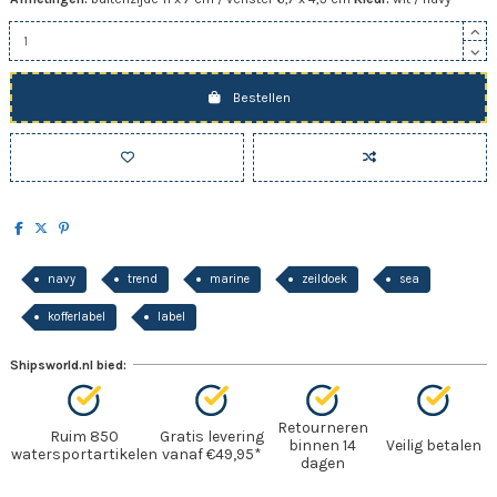
Bestellen
navy
trend
marine
zeildoek
sea
kofferlabel
label
Shipsworld.nl bied:
Retourneren
Ruim 850
Gratis levering
binnen 14
Veilig betalen
watersportartikelen
vanaf €49,95*
dagen