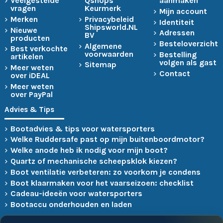
Veelgestelde
Qshops
aanmaken
vragen
Keurmerk
Mijn account
Merken
Privacybeleid
Identiteit
Shipsworld.NL
Nieuwe
Adressen
BV
producten
Besteloverzicht
Algemene
Best verkochte
voorwaarden
Bestelling
artikelen
volgen als gast
Sitemap
Meer weten
Contact
over iDEAL
Meer weten
over PayPal
Advies & Tips
Bootadvies & tips voor watersporters
Welke Ruddersafe past op mijn buitenboordmotor?
Welke anode heb ik nodig voor mijn boot?
Quartz of mechanische scheepsklok kiezen?
Boot ventilatie verbeteren: zo voorkom je condens
Boot klaarmaken voor het vaarseizoen: checklist
Cadeau-ideeën voor watersporters
Bootaccu onderhouden en laden