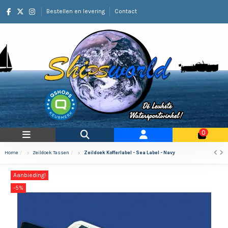
Bestellen en levering
Contact
0
Home
Zeildoek Tassen
Zeildoek Kofferlabel - Sea Label - Navy
Aanbieding!
-5%