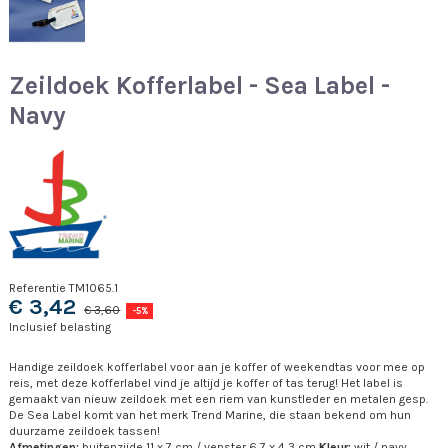
Zeildoek Kofferlabel - Sea Label -
Navy
Referentie
TM1065.1
€ 3,42
€ 3,60
-5%
Inclusief belasting
Handige zeildoek kofferlabel voor aan je koffer of weekendtas voor mee op
reis, met deze kofferlabel vind je altijd je koffer of tas terug! Het label is
gemaakt van nieuw zeildoek met een riem van kunstleder en metalen gesp.
De Sea Label komt van het merk Trend Marine, die staan bekend om hun
duurzame zeildoek tassen!
Afmetingen:
buitenzijde 11 x 7 cm / venster 6,7 x 4,3 cm
Kleur:
wit / navy