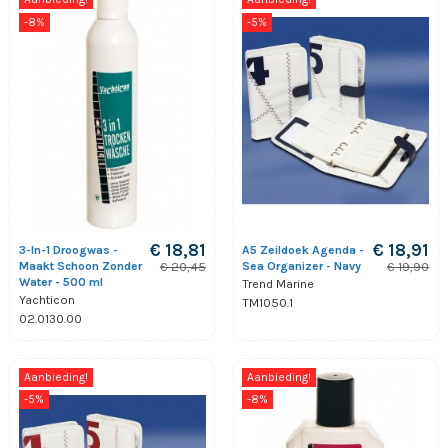
-8%
-5%
€ 18,81
€ 18,91
3-In-1 Droogwas -
A5 Zeildoek Agenda -
Maakt Schoon Zonder
Sea Organizer - Navy
€ 20,45
€ 19,90
Water - 500 ml
Trend Marine
Yachticon
TM1050.1
02.0130.00
Aanbieding!
Aanbieding!
-5%
-8%