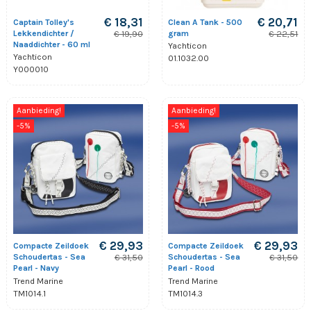
€ 18,31
€ 20,71
Captain Tolley's
Clean A Tank - 500
Lekkendichter /
gram
€ 19,90
€ 22,51
Naaddichter - 60 ml
Yachticon
Yachticon
01.1032.00
Y000010
Aanbieding!
Aanbieding!
-5%
-5%
€ 29,93
€ 29,93
Compacte Zeildoek
Compacte Zeildoek
Schoudertas - Sea
Schoudertas - Sea
€ 31,50
€ 31,50
Pearl - Navy
Pearl - Rood
Trend Marine
Trend Marine
TM1014.1
TM1014.3