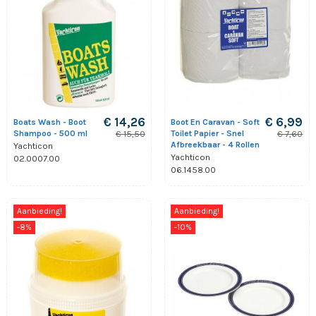
€ 14,26
€ 6,99
Boats Wash - Boot
Boot En Caravan - Soft
Shampoo - 500 ml
Toilet Papier - Snel
€ 15,50
€ 7,60
Afbreekbaar - 4 Rollen
Yachticon
Yachticon
02.0007.00
06.1458.00
Aanbieding!
Aanbieding!
-8%
-10%