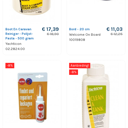
€ 17,39
€ 11,03
Boot En Caravan
Bord - 20 cm
Reiniger - Polijst-
€ 18,90
€ 12,25
Welcome On Board
Pasta - 500 gram
10019808
Yachticon
02.2824.00
-8%
Aanbieding!
-8%