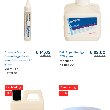
€ 14,63
€ 23,00
Corrosie Stop -
Dek Super Reiniger -
Demontage Pasta
770 gram
€ 15,90
€ 25,00
Voor Schroeven - 20
Yachticon
gram
02.1182.00
Yachticon
11.2113.00
Aanbieding!
Aanbieding!
-8%
-10%