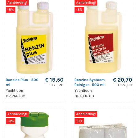
Aanbieding!
Aanbieding!
-8%
-8%
€ 19,50
€ 20,70
Benzine Plus - 500
Benzine Systeem
ml
Reiniger - 500 ml
€ 21,20
€ 22,50
Yachticon
Yachticon
02.2143.00
02.2132.00
Aanbieding!
Aanbieding!
-8%
-8%