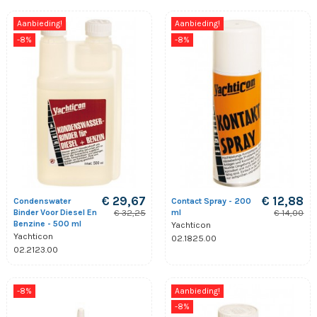
Aanbieding!
Aanbieding!
-8%
-8%
€ 29,67
€ 12,88
Condenswater
Contact Spray - 200
Binder Voor Diesel En
ml
€ 32,25
€ 14,00
Benzine - 500 ml
Yachticon
Yachticon
02.1825.00
02.2123.00
-8%
Aanbieding!
-8%