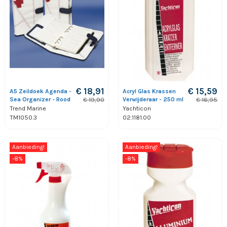
€ 18,91
€ 15,59
A5 Zeildoek Agenda -
Acryl Glas Krassen
Sea Organizer - Rood
Verwijderaar - 250 ml
€ 19,90
€ 16,95
Trend Marine
Yachticon
TM1050.3
02.1181.00
Aanbieding!
Aanbieding!
-8%
-8%