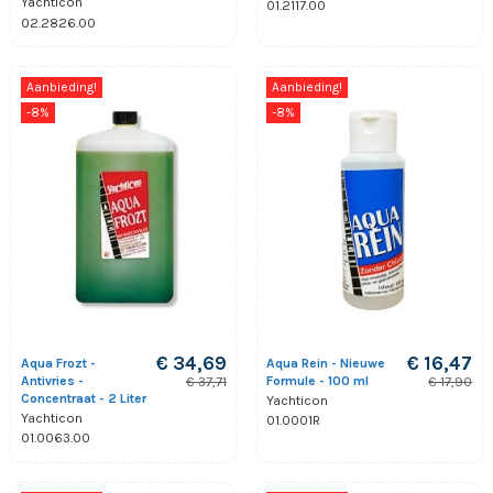
Yachticon
01.2117.00
02.2826.00
Aanbieding!
Aanbieding!
-8%
-8%
€ 34,69
€ 16,47
Aqua Frozt -
Aqua Rein - Nieuwe
Antivries -
Formule - 100 ml
€ 37,71
€ 17,90
Concentraat - 2 Liter
Yachticon
Yachticon
01.0001R
01.0063.00