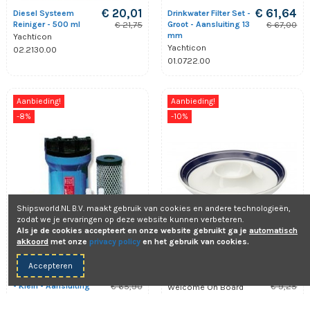
€ 20,01
€ 61,64
Diesel Systeem
Drinkwater Filter Set -
Reiniger - 500 ml
Groot - Aansluiting 13
€ 21,75
€ 67,00
mm
Yachticon
Yachticon
02.2130.00
01.0722.00
Aanbieding!
Aanbieding!
-8%
-10%
Shipsworld.NL B.V. maakt gebruik van cookies en andere technologieën,
zodat we je ervaringen op deze website kunnen verbeteren.
Als je de cookies accepteert en onze website gebruikt ga je
automatisch
akkoord
met onze
privacy policy
en het gebruik van cookies.
Accepteren
€ 60,62
€ 8,33
Drinkwater Filter Set
Eierdopje
- Klein - Aansluiting
€ 65,90
€ 9,25
Welcome On Board
13 mm
10019805
Yachticon