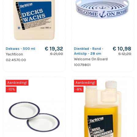
€ 19,32
€ 10,98
Dekwas - 500 ml
Dienblad - Rond -
Antislip - 28 cm
€ 21,00
€ 12,20
Yachticon
Welcome On Board
02.4570.00
10079801
Aanbieding!
Aanbieding!
-10%
-8%