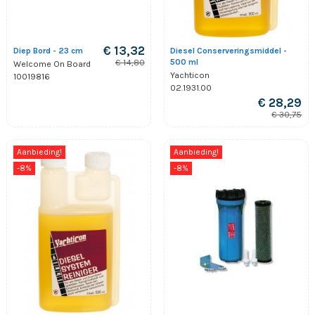
€ 13,32
Diep Bord - 23 cm
Diesel Conserveringsmiddel -
500 ml
€ 14,80
Welcome On Board
Yachticon
10019816
02.1931.00
€ 28,29
€ 30,75
Aanbieding!
Aanbieding!
-8%
-8%