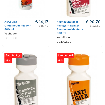
€ 14,17
€ 20,70
Acryl Glas
Aluminium Mast
Onderhoudsmiddel -
Reiniger - Reinigt
€ 15,40
€ 22,50
500 ml
Aluminium Masten -
500 ml
Yachticon
Yachticon
02.1180.00
02.1702.00
Aanbieding!
Aanbieding!
-8%
-8%