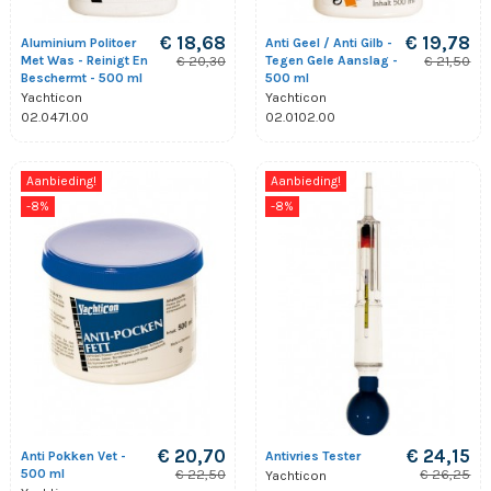
€ 18,68
€ 19,78
Aluminium Politoer
Anti Geel / Anti Gilb -
Met Was - Reinigt En
Tegen Gele Aanslag -
€ 20,30
€ 21,50
Beschermt - 500 ml
500 ml
Yachticon
Yachticon
02.0471.00
02.0102.00
Aanbieding!
Aanbieding!
-8%
-8%
€ 20,70
€ 24,15
Anti Pokken Vet -
Antivries Tester
500 ml
€ 22,50
€ 26,25
Yachticon