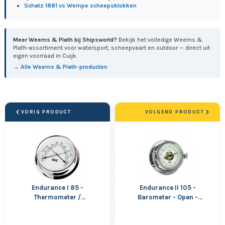
Schatz 1881 vs Wempe scheepsklokken
Meer Weems & Plath bij Shipsworld?
Bekijk het volledige Weems &
Plath-assortiment voor watersport, scheepvaart en outdoor — direct uit
eigen voorraad in Cuijk.
→ Alle Weems & Plath-producten
VORIG PRODUCT
VOLGEND PRODUCT
Endurance I 85 -
Endurance II 105 -
Thermometer /
Barometer - Open -
Hygrometer - Verchroomd
Verchroomd - 121 mm
- 108 mm