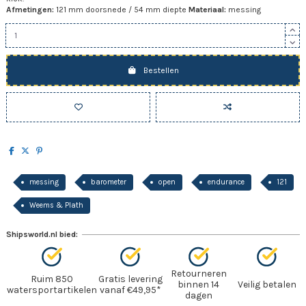
Afmetingen:
121 mm doorsnede / 54 mm diepte
Materiaal:
messing
Bestellen
messing
barometer
open
endurance
121
Weems & Plath
Shipsworld.nl bied:
Retourneren
Ruim 850
Gratis levering
binnen 14
Veilig betalen
watersportartikelen
vanaf €49,95*
dagen