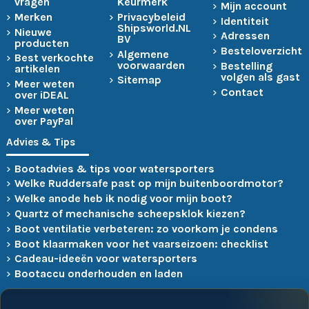
vragen
Keurmerk
Mijn account
Merken
Privacybeleid
Identiteit
Shipsworld.NL
Nieuwe
Adressen
BV
producten
Besteloverzicht
Algemene
Best verkochte
voorwaarden
Bestelling
artikelen
volgen als gast
Sitemap
Meer weten
Contact
over iDEAL
Meer weten
over PayPal
Advies & Tips
Bootadvies & tips voor watersporters
Welke Ruddersafe past op mijn buitenboordmotor?
Welke anode heb ik nodig voor mijn boot?
Quartz of mechanische scheepsklok kiezen?
Boot ventilatie verbeteren: zo voorkom je condens
Boot klaarmaken voor het vaarseizoen: checklist
Cadeau-ideeën voor watersporters
Bootaccu onderhouden en laden